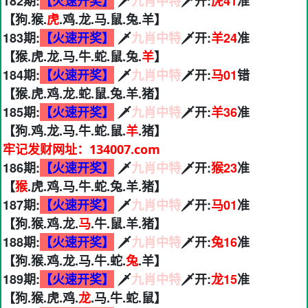
182期:
【火速开奖】
🗡
九肖中特
🗡开:
虎41
准
【狗.猴.
虎
.鸡.龙.马.鼠.兔.羊】
183期:
【火速开奖】
🗡
九肖中特
🗡开:
羊24
准
【猴.虎.龙.马.牛.蛇.鼠.兔.
羊
】
184期:
【火速开奖】
🗡
九肖中特
🗡开:
马01
错
【猴.虎.鸡.龙.蛇.鼠.兔.羊.猪】
185期:
【火速开奖】
🗡
九肖中特
🗡开:
羊36
准
【狗.鸡.龙.马.牛.蛇.鼠.
羊
.猪】
牢记发财网址：134007.com
186期:
【火速开奖】
🗡
九肖中特
🗡开:
猴23
准
【
猴
.虎.鸡.马.牛.蛇.兔.羊.猪】
187期:
【火速开奖】
🗡
九肖中特
🗡开:
马01
准
【狗.猴.鸡.龙.
马
.牛.鼠.羊.猪】
188期:
【火速开奖】
🗡
九肖中特
🗡开:
兔16
准
【狗.猴.鸡.龙.马.牛.蛇.
兔
.羊】
189期:
【火速开奖】
🗡
九肖中特
🗡开:
龙15
准
【狗.猴.虎.鸡.
龙
.马.牛.蛇.鼠】