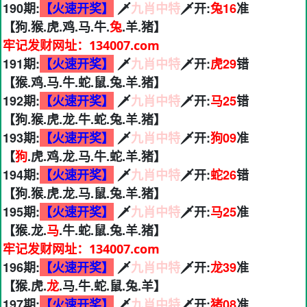
190期:
【火速开奖】
🗡
九肖中特
🗡开:
兔16
准
【狗.猴.虎.鸡.马.牛.
兔
.羊.猪】
牢记发财网址：134007.com
191期:
【火速开奖】
🗡
九肖中特
🗡开:
虎29
错
【猴.鸡.马.牛.蛇.鼠.兔.羊.猪】
192期:
【火速开奖】
🗡
九肖中特
🗡开:
马25
错
【狗.猴.虎.龙.牛.蛇.兔.羊.猪】
193期:
【火速开奖】
🗡
九肖中特
🗡开:
狗09
准
【
狗
.虎.鸡.龙.马.牛.蛇.羊.猪】
194期:
【火速开奖】
🗡
九肖中特
🗡开:
蛇26
错
【狗.猴.虎.龙.马.鼠.兔.羊.猪】
195期:
【火速开奖】
🗡
九肖中特
🗡开:
马25
准
【猴.龙.
马
.牛.蛇.鼠.兔.羊.猪】
牢记发财网址：134007.com
196期:
【火速开奖】
🗡
九肖中特
🗡开:
龙39
准
【猴.虎.
龙
.马.牛.蛇.鼠.兔.羊】
197期:
【火速开奖】
🗡
九肖中特
🗡开:
猪08
准