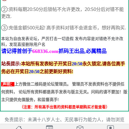
②:资料每期20:50分后锁帖不允许更改，20:50分后对错不能
更改.
③:充值金额500元起! 高手资料对错不会退金币，想好再购买.
本站为自由发表论坛，严厉打击一切造假 发布内容是对错绝不充许改
料，发现直接删除用户名
请记得首创于
抓码王
出品,必属精品
668336.com
站長提示:
本站所有发表帖子开奖日
20:50
永久锁定,请各位高手
务必在开奖日
20:50
之前更新好资料!
声明：
上方微信二维码是论坛管理员。 管理员不发表资料也不提供任
何资料， 论坛所有资料都是高手发表与版主无关。问码的请不要加！版
主只提供充值服务，和监督高手!
（注意：所有高手出售的资料都是单期购买才能查看）
免责提示：未满十八岁人士、无民事行为能力人，请勿浏览
本站内容，本站拒绝提供任何服务。