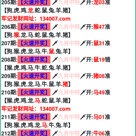
205期:
【火速开奖】
🗡
九肖中特
🗡开:
龙03
准
【狗.虎.鸡.
龙
.蛇.鼠.兔.羊.猪】
牢记发财网址：134007.com
206期:
【火速开奖】
🗡
九肖中特
🗡开:
猴47
准
【狗.
猴
.龙.马.蛇.鼠.兔.羊.猪】
207期:
【火速开奖】
🗡
九肖中特
🗡开:
鼠31
准
【狗.猴.虎.龙.马.牛.
鼠
.兔.羊】
208期:
【火速开奖】
🗡
九肖中特
🗡开:
鼠19
错
【猴.虎.鸡.马.牛.蛇.兔.羊.猪】
209期:
【火速开奖】
🗡
九肖中特
🗡开:
猪08
准
【狗.猴.虎.龙.马.牛.鼠.羊.
猪
】
210期:
【火速开奖】
🗡
九肖中特
🗡开:
马49
准
【猴.虎.鸡.龙.
马
.蛇.鼠.羊.猪】
牢记发财网址：134007.com
211期:
【火速开奖】
🗡
九肖中特
🗡开:
马01
准
【狗.猴.虎.鸡.龙.
马
.牛.兔.羊】
212期:
【火速开奖】
🗡
九肖中特
🗡开:
牛06
准