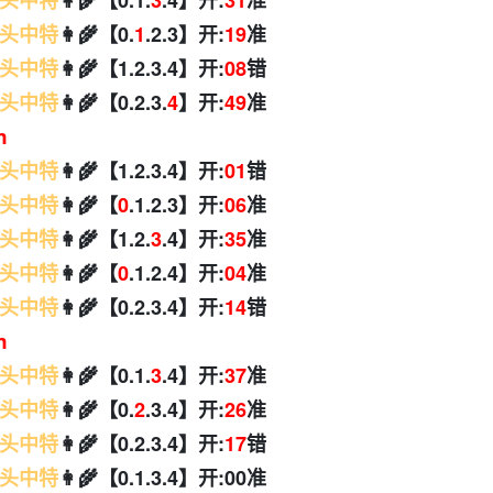
头中特
👩‍🌾【0.1.
3
.4】开:
31
准
头中特
👩‍🌾【0.
1
.2.3】开:
19
准
头中特
👩‍🌾【1.2.3.4】开:
08
错
头中特
👩‍🌾【0.2.3.
4
】开:
49
准
m
头中特
👩‍🌾【1.2.3.4】开:
01
错
头中特
👩‍🌾【
0
.1.2.3】开:
06
准
头中特
👩‍🌾【1.2.
3
.4】开:
35
准
头中特
👩‍🌾【
0
.1.2.4】开:
04
准
头中特
👩‍🌾【0.2.3.4】开:
14
错
m
头中特
👩‍🌾【0.1.
3
.4】开:
37
准
头中特
👩‍🌾【0.
2
.3.4】开:
26
准
头中特
👩‍🌾【0.2.3.4】开:
17
错
头中特
👩‍🌾【0.1.3.4】开:00准