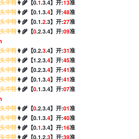
头中特
👩‍🌾【0.
1
.3.4】开:
13
准
头中特
👩‍🌾【0.1.3.
4
】开:
48
准
头中特
👩‍🌾【0.1.
2
.3】开:
27
准
头中特
👩‍🌾【
0
.2.3.4】开:
09
准
m
头中特
👩‍🌾【0.2.
3
.4】开:
31
准
头中特
👩‍🌾【1.2.3.
4
】开:
45
准
头中特
👩‍🌾【0.2.3.
4
】开:
41
准
头中特
👩‍🌾【0.1.3.
4
】开:
41
准
头中特
👩‍🌾【
0
.1.3.4】开:
07
准
m
头中特
👩‍🌾【
0
.2.3.4】开:
01
准
头中特
👩‍🌾【0.1.3.
4
】开:
40
准
头中特
👩‍🌾【0.
1
.3.4】开:
16
准
头中特
👩‍🌾【0.1.2.
3
】开:
39
准