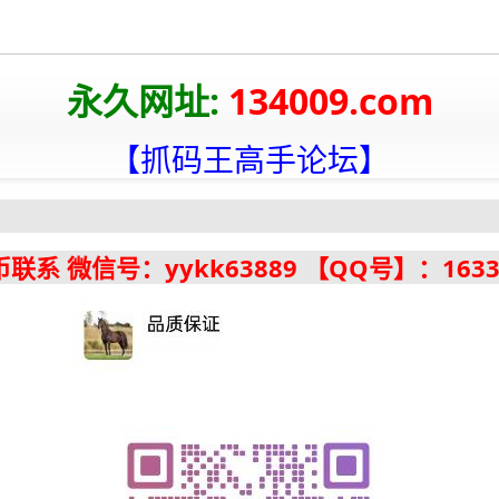
永久网址:
134009.com
【抓码王高手论坛】
联系 微信号：yykk63889 【QQ号】：16338