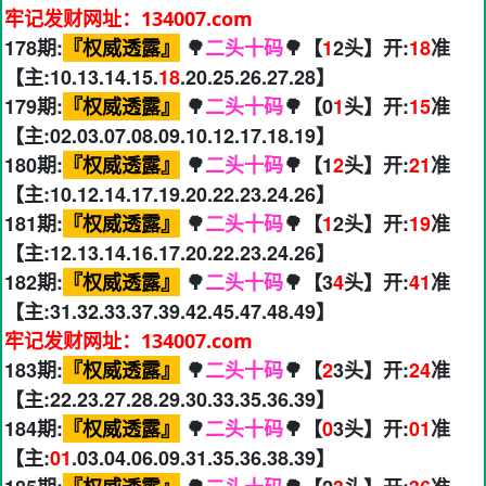
牢记发财网址：134007.com
178期:
『权威透露』
🌳
二头十码
🌳【
1
2头】开:
18
准
【主:10.13.14.15.
18
.20.25.26.27.28】
179期:
『权威透露』
🌳
二头十码
🌳【0
1
头】开:
15
准
【主:02.03.07.08.09.10.12.17.18.19】
180期:
『权威透露』
🌳
二头十码
🌳【1
2
头】开:
21
准
【主:10.12.14.17.19.20.22.23.24.26】
181期:
『权威透露』
🌳
二头十码
🌳【
1
2头】开:
19
准
【主:12.13.14.16.17.20.22.23.24.26】
182期:
『权威透露』
🌳
二头十码
🌳【3
4
头】开:
41
准
【主:31.32.33.37.39.42.45.47.48.49】
牢记发财网址：134007.com
183期:
『权威透露』
🌳
二头十码
🌳【
2
3头】开:
24
准
【主:22.23.27.28.29.30.33.35.36.39】
184期:
『权威透露』
🌳
二头十码
🌳【
0
3头】开:
01
准
【主:
01
.03.04.06.09.31.35.36.38.39】