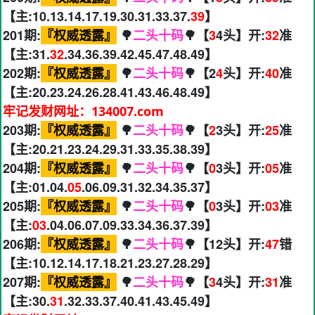
【主:10.13.14.17.19.30.31.33.37.
39
】
201期:
『权威透露』
🌳
二头十码
🌳【
3
4头】开:
32
准
【主:31.
32
.34.36.39.42.45.47.48.49】
202期:
『权威透露』
🌳
二头十码
🌳【2
4
头】开:
40
准
【主:20.23.24.26.28.41.43.46.48.49】
牢记发财网址：134007.com
203期:
『权威透露』
🌳
二头十码
🌳【
2
3头】开:
25
准
【主:20.21.23.24.29.31.33.35.38.39】
204期:
『权威透露』
🌳
二头十码
🌳【
0
3头】开:
05
准
【主:01.04.
05
.06.09.31.32.34.35.37】
205期:
『权威透露』
🌳
二头十码
🌳【
0
3头】开:
03
准
【主:
03
.04.06.07.09.33.34.36.37.39】
206期:
『权威透露』
🌳
二头十码
🌳【12头】开:
47
错
【主:10.12.14.17.18.21.23.27.28.29】
207期:
『权威透露』
🌳
二头十码
🌳【
3
4头】开:
31
准
【主:30.
31
.32.33.37.40.41.43.45.49】