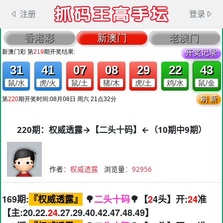
注册
登录
220期：权威透露→【二头十码】←（10期中9期）
作者
：权威透露
浏览量
：
92956
169期:
『权威透露』
🌳
二头十码
🌳【
2
4头】开:
24
准
【主:20.22.
24
.27.29.40.42.47.48.49】