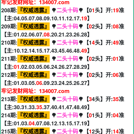
牢记发财网址：134007.com
208期:
『权威透露』
🌳
二头十码
🌳【0
1
头】开:
19
准
【主:04.05.07.08.09.10.11.12.17.
19
】
209期:
『权威透露』
🌳
二头十码
🌳【
0
2头】开:
08
准
【主:01.02.06.07.
08
.20.21.23.26.28】
210期:
『权威透露』
🌳
二头十码
🌳【1
4
头】开:
49
准
【主:10.12.14.15.17.43.45.46.48.
49
】
211期:
『权威透露』
🌳
二头十码
🌳【
0
2头】开:
01
准
【主:
01
.02.03.05.06.24.26.27.28.29】
212期:
『权威透露』
🌳
二头十码
🌳【
0
2头】开:
06
准
【主:01.03.05.
06
.09.23.24.25.26.27】
牢记发财网址：134007.com
213期:
『权威透露』
🌳
二头十码
🌳【
3
4头】开:
35
准
【主:30.31.33.
35
.37.40.41.47.48.49】
214期:
『权威透露』
🌳
二头十码
🌳【
0
1头】开:
04
准
【主:01.03.
04
.07.08.12.13.15.17.19】
215期:
『权威透露』
🌳
二头十码
🌳【
1
2头】开:
14
准